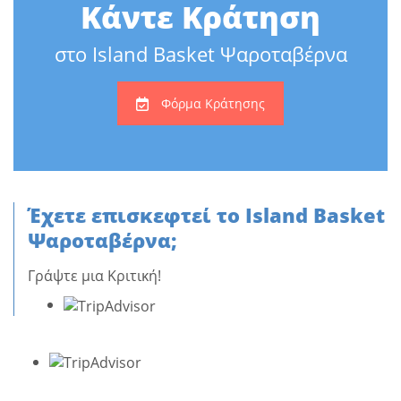
Κάντε Κράτηση
στο Island Basket Ψαροταβέρνα
Φόρμα Κράτησης
Έχετε επισκεφτεί το Island Basket
Ψαροταβέρνα;
Γράψτε μια Κριτική!