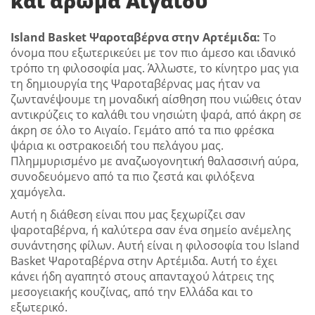
και άρωμα Αιγαίου
Ιsland Basket Ψαροταβέρνα στην Αρτέμιδα:
Το
όνομα που εξωτερικεύει με τον πιο άμεσο και ιδανικό
τρόπο τη φιλοσοφία μας. Άλλωστε, το κίνητρο μας για
τη δημιουργία της Ψαροταβέρνας μας ήταν να
ζωντανέψουμε τη μοναδική αίσθηση που νιώθεις όταν
αντικρύζεις το καλάθι του νησιώτη ψαρά, από άκρη σε
άκρη σε όλο το Αιγαίο. Γεμάτο από τα πιο φρέσκα
ψάρια κι οστρακοειδή του πελάγου μας.
Πλημμυρισμένο με αναζωογονητική θαλασσινή αύρα,
συνοδευόμενο από τα πιο ζεστά και φιλόξενα
χαμόγελα.
Αυτή η διάθεση είναι που μας ξεχωρίζει σαν
ψαροταβέρνα, ή καλύτερα σαν ένα σημείο ανέμελης
συνάντησης φίλων. Αυτή είναι η φιλοσοφία του Island
Basket Ψαροταβέρνα στην Αρτέμιδα. Αυτή το έχει
κάνει ήδη αγαπητό στους απανταχού λάτρεις της
μεσογειακής κουζίνας, από την Ελλάδα και το
εξωτερικό.