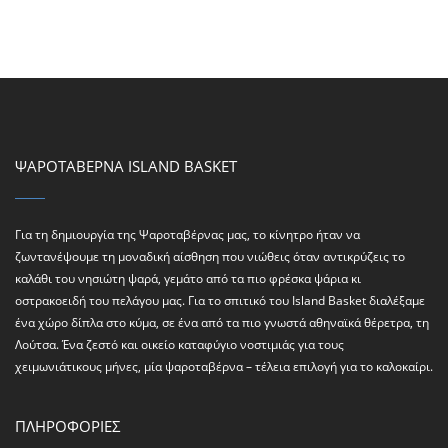
ΨΑΡΟΤΑΒΕΡΝΑ ISLAND BASKET
Για τη δημιουργία της Ψαροταβέρνας μας, το κίνητρο ήταν να
ζωντανέψουμε τη μοναδική αίσθηση που νιώθεις όταν αντικρύζεις το
καλάθι του νησιώτη ψαρά, γεμάτο από τα πιο φρέσκα ψάρια κι
οστρακοειδή του πελάγου μας. Για το σπιτικό του Ιsland Basket διαλέξαμε
ένα χώρο δίπλα στο κύμα, σε ένα από τα πιο γνωστά αθηναϊκά θέρετρα, τη
Λούτσα. Ένα ζεστό και οικείο καταφύγιο νοστιμιάς για τους
χειμωνιάτικους μήνες, μία ψαροταβέρνα – τέλεια επιλογή για το καλοκαίρι.
ΠΛΗΡΟΦΟΡΙΕΣ