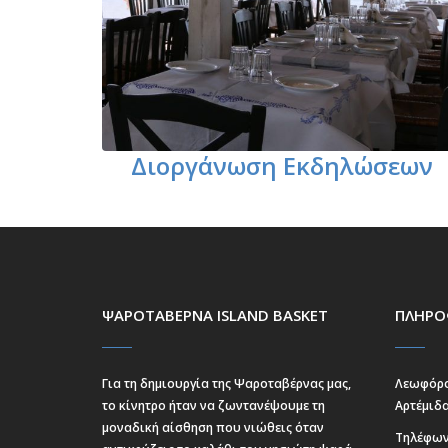
Διοργάνωση Εκδηλώσεων
ΨΑΡΟΤΑΒΕΡΝΑ ISLAND BASKET
ΠΛΗΡΟ
Για τη δημιουργία της Ψαροταβέρνας μας,
Λεωφόρο
το κίνητρο ήταν να ζωντανέψουμε τη
Αρτέμιδα
μοναδική αίσθηση που νιώθεις όταν
Τηλέφων