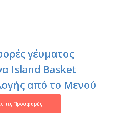
ορές γέυματος
α Island Basket
λογής από το Μενού
τε τις Προσφορές