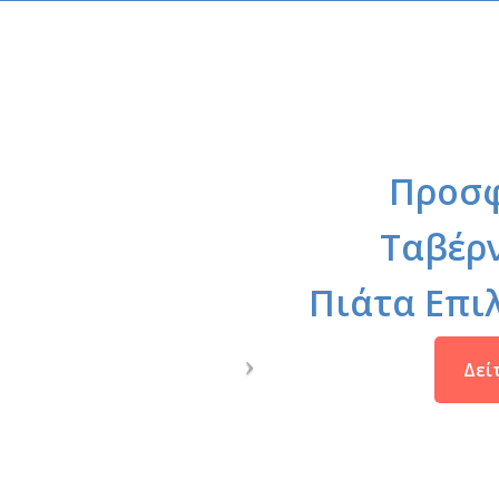
Προσφ
Ταβέρν
Πιάτα Επι
Δεί