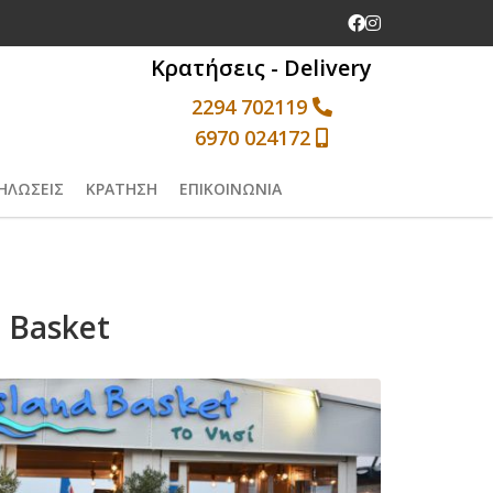
Ψαροταβέρνα Α
Ψαροταβέρνα
Κρατήσεις - Delivery
2294 702119
6970 024172
ΗΛΩΣΕΙΣ
ΚΡΑΤΗΣΗ
ΕΠΙΚΟΙΝΩΝΙΑ
 Basket