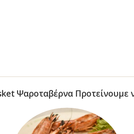
asket Ψαροταβέρνα Προτείνουμε 