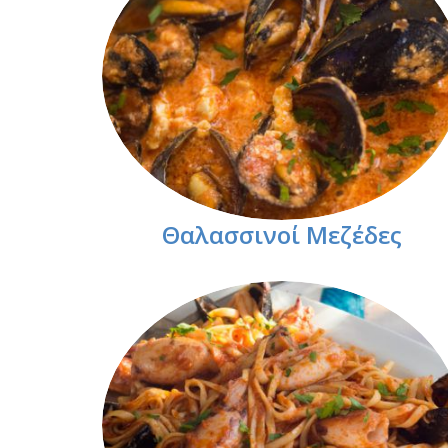
Θαλασσινοί Μεζέδες