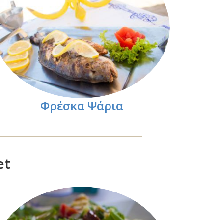
Φρέσκα Ψάρια
et