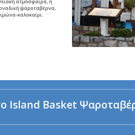
νειακή ατμόσφαιρα, η
μοναδική ψαροταβέρνα,
ειμώνα-καλοκαίρι.
ο Island Basket Ψαροταβέ